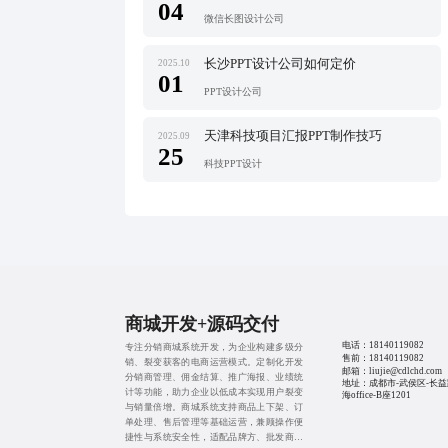
04
微信长图设计公司
长沙PPT设计公司如何定价
2025.10
01
PPT设计公司
天津科技项目汇报PPT制作技巧
2025.09
25
科技PPT设计
商城开发+源码交付
电话：
18140119082
专注分销商城系统开发，为企业构建多级分
售前：
18140119082
销、裂变获客的电商运营模式。定制化开发
邮箱：liujie@cdlchd.com
分销商管理、佣金结算、推广海报、业绩统
地址：成都市-武侯区-长益
计等功能，助力企业以低成本实现用户裂变
海office-B座1201
与销量倍增。商城系统支持商品上下架、订
单处理、售后管理等基础运营，兼顾操作便
捷性与系统安全性，适配品牌方、批发商、