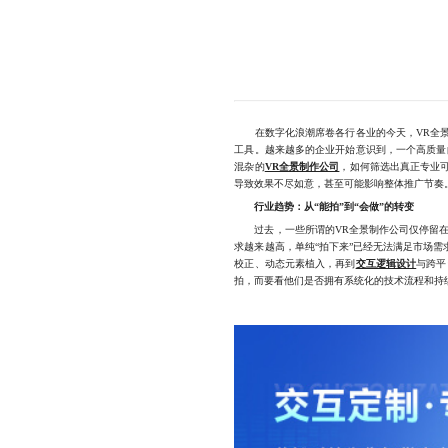
在数字化浪潮席卷各行各业的今天，VR全景
工具。越来越多的企业开始意识到，一个高质量
混杂的
VR全景制作公司
，如何筛选出真正专业
导致效果不尽如意，甚至可能影响整体推广节奏
行业趋势：从“能拍”到“会做”的转变
过去，一些所谓的VR全景制作公司仅停留在基
求越来越高，单纯“拍下来”已经无法满足市场
校正、动态元素植入，再到
交互逻辑设计
与跨平
拍，而要看他们是否拥有系统化的技术流程和持