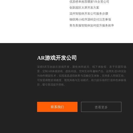
优质榜单推荐哪家VR全景公司
创新园区大屏开发方案
温州智能体开发公司服务步骤
物联网小程序源码交付注意事项
青岛客服智能体如何提升服务效率
AR游戏开发公司
深耕AR互动娱乐游戏开发，聚焦休闲娱乐、线下体验馆、亲子乐园等场
景，定制AR体感游戏、虚拟对战、空间互动等趣味产品。运用先进AR渲染
与动作捕捉技术，实现逼真虚拟效果与流畅交互体验，支持多人同场互动。
可按需调整游戏难度、视觉风格与互动模式，助力娱乐场所打造特色体验项
目，吸引客流提升营收。
联系我们
查看更多