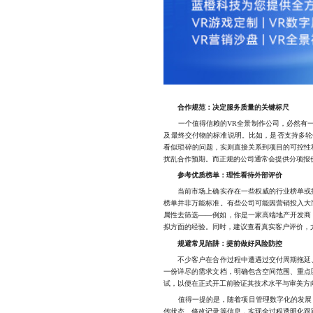
合作规范：决定服务质量的关键标尺
一个值得信赖的VR全景制作公司，必然有一
及最终交付物的标准说明。比如，是否支持多轮
看似琐碎的问题，实则直接关系到项目的可控性
扰乱合作预期。而正规的公司通常会提供分项报
参考优质榜单：理性看待外部评价
当前市场上确实存在一些权威的行业榜单或推
榜单并非万能标准。有些公司可能因营销投入大
属性去筛选——例如，你是一家高端地产开发商
拟方面的经验。同时，建议查看真实客户评价，
规避常见陷阱：提前做好风险防控
不少客户在合作过程中遭遇过交付周期拖延、
一份详尽的需求文档，明确包含空间范围、重点
试，以便在正式开工前验证其技术水平与审美方
值得一提的是，随着项目管理数字化的发展，
传状态、修改记录等信息，实现全过程透明化跟